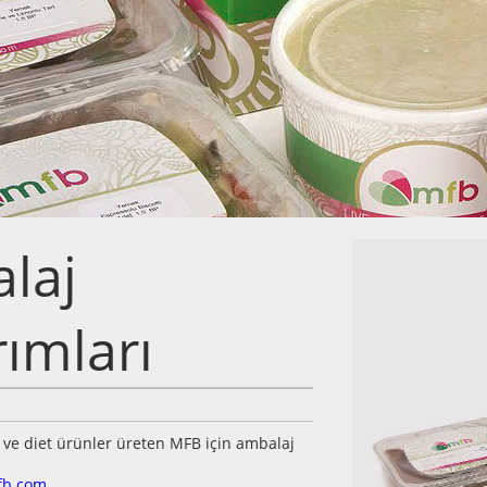
laj
ımları
lı ve diet ürünler üreten MFB için ambalaj
fb.com