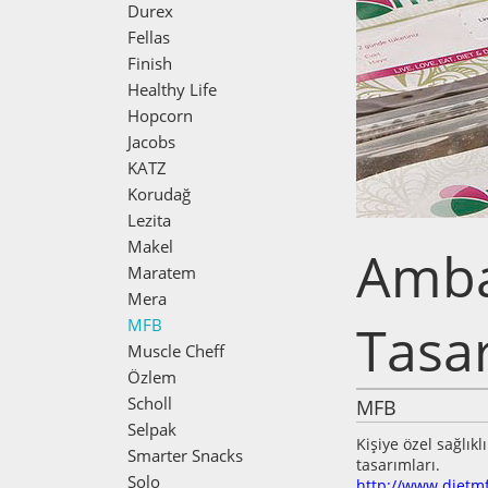
Durex
Fellas
Finish
Healthy Life
Hopcorn
Jacobs
KATZ
Korudağ
Lezita
Makel
Amba
Maratem
Mera
MFB
Tasar
Muscle Cheff
Özlem
Scholl
MFB
Selpak
Kişiye özel sağlık
Smarter Snacks
tasarımları.
Solo
http://www.dietm