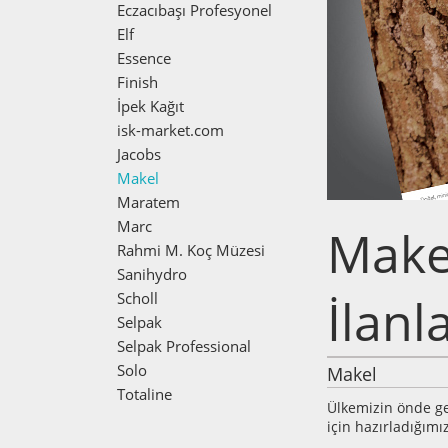
Eczacıbaşı Profesyonel
Elf
Essence
Finish
İpek Kağıt
isk-market.com
Jacobs
Makel
Maratem
Marc
Make
Rahmi M. Koç Müzesi
Sanihydro
Scholl
İlanla
Selpak
Selpak Professional
Solo
Makel
Totaline
Ülkemizin önde ge
için hazırladığımız