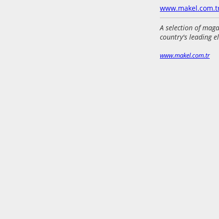
www.makel.com.t
A selection of maga
country's leading e
www.makel.com.tr